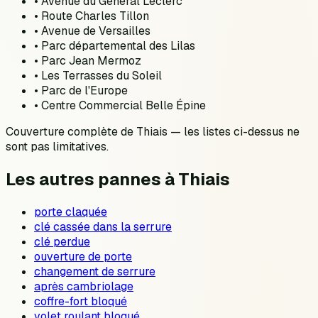
•
Avenue du Général Leclerc
•
Route Charles Tillon
•
Avenue de Versailles
•
Parc départemental des Lilas
•
Parc Jean Mermoz
•
Les Terrasses du Soleil
•
Parc de l'Europe
•
Centre Commercial Belle Épine
Couverture complète de
Thiais
— les listes ci-dessus ne
sont pas limitatives.
Les autres pannes à
Thiais
porte claquée
clé cassée dans la serrure
clé perdue
ouverture de porte
changement de serrure
après cambriolage
coffre-fort bloqué
volet roulant bloqué