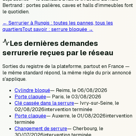
Bertrand : portes palières, caves et halls d'immeubles font
le quotidien.
← Serrurier à
Rungis
: toutes les pannes, tous les
quartiers
Tout savoir :
serrure bloquée
→
Les dernières demandes
serrurerie reçues par le réseau
Sorties du registre de la plateforme, partout en France —
le même standard répond, la même règle du prix annoncé
s'applique.
Cylindre bloqué
—
Reims
, le
06/08/2026
Porte claquée
—
Paris
, le
03/08/2026
Clé cassée dans la serrure
—
Ivry-sur-Seine
, le
02/08/2026
intervention terminée
Porte claquée
—
Auxerre
, le
01/08/2026
intervention
terminée
Changement de serrure
—
Cherbourg
, le
30/07/2026
intervention terminée