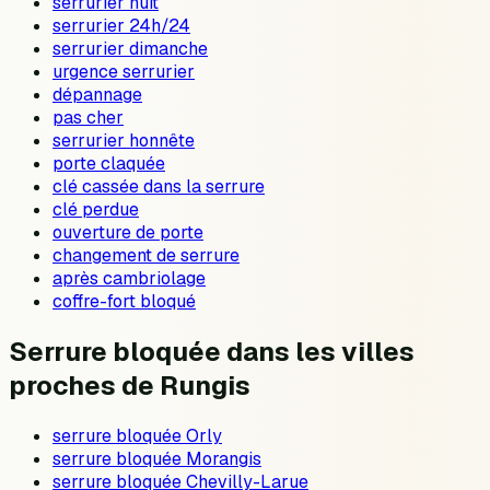
serrurier nuit
serrurier 24h/24
serrurier dimanche
urgence serrurier
dépannage
pas cher
serrurier honnête
porte claquée
clé cassée dans la serrure
clé perdue
ouverture de porte
changement de serrure
après cambriolage
coffre-fort bloqué
Serrure bloquée dans les villes
proches de Rungis
serrure bloquée Orly
serrure bloquée Morangis
serrure bloquée Chevilly-Larue