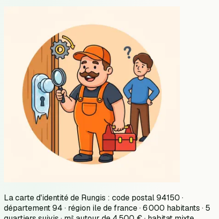
La carte d'identité de Rungis : code postal 94150 ·
département 94 · région ile de france · 6 000 habitants · 5
quartiers suivis · m² autour de 4 500 € · habitat mixte.