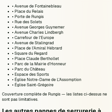
•
Avenue de Fontainebleau
•
Place du Relais
•
Porte de Rungis
•
Rue des Solets
•
Avenue Georges Guynemer
•
Avenue Charles Lindbergh
•
Carrefour de l'Europe
•
Avenue de Stalingrad
•
Place de l'Amiral Hébrard
•
Square du Regard
•
Place Claude Berthollet
•
Parc de la Mairie d’Honneur
•
Parc du Château
•
Espace des Sports
•
Église Notre-Dame de L'Assomption
•
Église Saint-Grégoire
Couverture complète de
Rungis
— les listes ci-dessus ne
sont pas limitatives.
Les autres pannes de serrurerie à