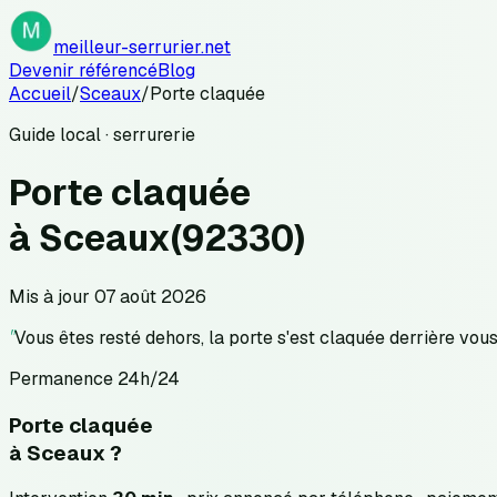
meilleur-serrurier.net
Devenir référencé
Blog
Accueil
/
Sceaux
/
Porte claquée
Guide local · serrurerie
Porte claquée
à
Sceaux
(
92330
)
Mis à jour
07 août 2026
"
Vous êtes resté dehors, la porte s'est claquée derrière vous
Permanence 24h/24
Porte claquée
à
Sceaux
?