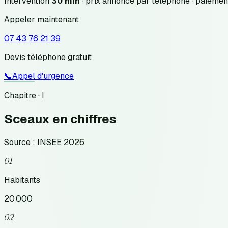
Intervention
30 min
· prix annoncé
par téléphone
· paiemen
Appeler maintenant
07 43 76 21 39
Devis téléphone gratuit
📞
Appel d'urgence
Chapitre · I
Sceaux
en chiffres
Source : INSEE 2026
01
Habitants
20 000
02