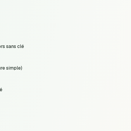
ors sans clé
re simple)
lé