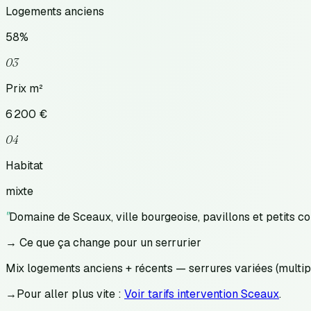
Logements anciens
58
%
03
Prix m²
6 200
€
04
Habitat
mixte
"
Domaine de Sceaux, ville bourgeoise, pavillons et petits coll
→ Ce que ça change pour un serrurier
Mix logements anciens + récents — serrures variées (multipoi
→
Pour aller plus vite :
Voir tarifs intervention Sceaux
.