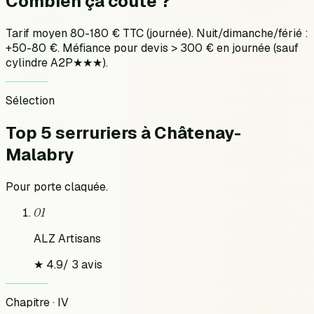
Combien ça
coûte ?
Tarif moyen 80-180 € TTC (journée). Nuit/dimanche/férié :
+50-80 €. Méfiance pour devis > 300 € en journée (sauf
cylindre A2P★★★).
Sélection
Top 5 serruriers
à
Châtenay-
Malabry
Pour
porte claquée
.
01
ALZ Artisans
★
4.9
/
3
avis
Chapitre · IV