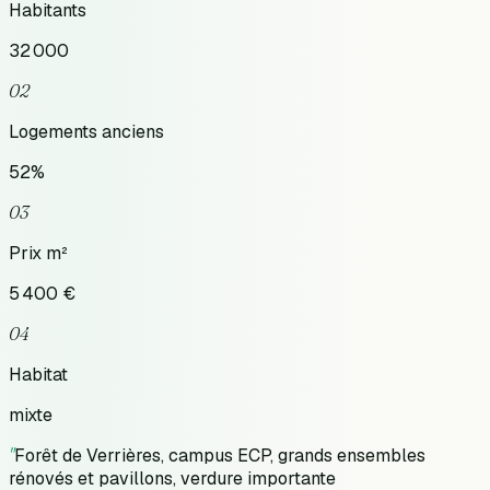
Habitants
32 000
02
Logements anciens
52
%
03
Prix m²
5 400
€
04
Habitat
mixte
"
Forêt de Verrières, campus ECP, grands ensembles
rénovés et pavillons, verdure importante