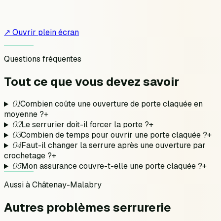
↗ Ouvrir plein écran
Questions fréquentes
Tout ce que vous devez
savoir
01
Combien coûte une ouverture de porte claquée en
moyenne ?
+
02
Le serrurier doit-il forcer la porte ?
+
03
Combien de temps pour ouvrir une porte claquée ?
+
04
Faut-il changer la serrure après une ouverture par
crochetage ?
+
05
Mon assurance couvre-t-elle une porte claquée ?
+
Aussi à
Châtenay-Malabry
Autres problèmes
serrurerie