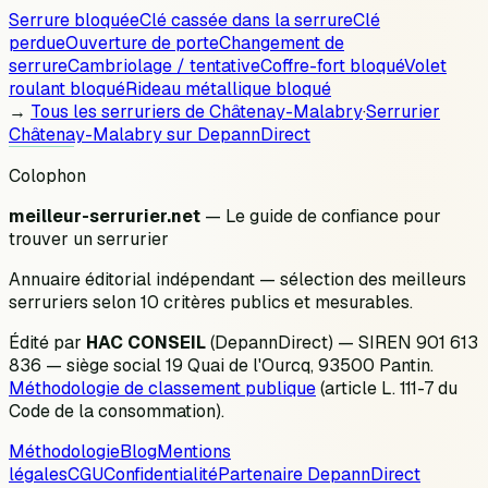
Serrure bloquée
Clé cassée dans la serrure
Clé
perdue
Ouverture de porte
Changement de
serrure
Cambriolage / tentative
Coffre-fort bloqué
Volet
roulant bloqué
Rideau métallique bloqué
→
Tous les serruriers de
Châtenay-Malabry
·
Serrurier
Châtenay-Malabry
sur DepannDirect
Colophon
meilleur-serrurier.net
— Le guide de confiance pour
trouver un serrurier
Annuaire éditorial indépendant — sélection des meilleurs
serruriers selon 10 critères publics et mesurables.
Édité par
HAC CONSEIL
(DepannDirect) — SIREN 901 613
836 — siège social 19 Quai de l'Ourcq, 93500 Pantin.
Méthodologie de classement publique
(article L. 111-7 du
Code de la consommation).
Méthodologie
Blog
Mentions
légales
CGU
Confidentialité
Partenaire DepannDirect