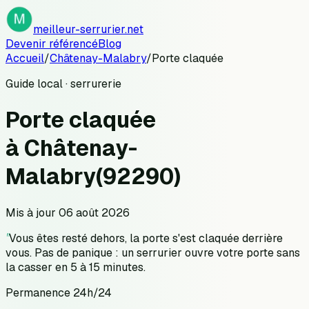
meilleur-serrurier.net
Devenir référencé
Blog
Accueil
/
Châtenay-Malabry
/
Porte claquée
Guide local · serrurerie
Porte claquée
à
Châtenay-
Malabry
(
92290
)
Mis à jour
06 août 2026
"
Vous êtes resté dehors, la porte s'est claquée derrière
vous. Pas de panique : un serrurier ouvre votre porte sans
la casser en 5 à 15 minutes.
Permanence 24h/24