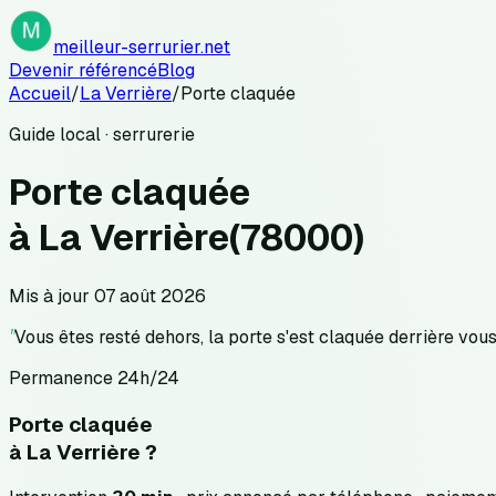
meilleur-serrurier.net
Devenir référencé
Blog
Accueil
/
La Verrière
/
Porte claquée
Guide local · serrurerie
Porte claquée
à
La Verrière
(
78000
)
Mis à jour
07 août 2026
"
Vous êtes resté dehors, la porte s'est claquée derrière vous
Permanence 24h/24
Porte claquée
à
La Verrière
?