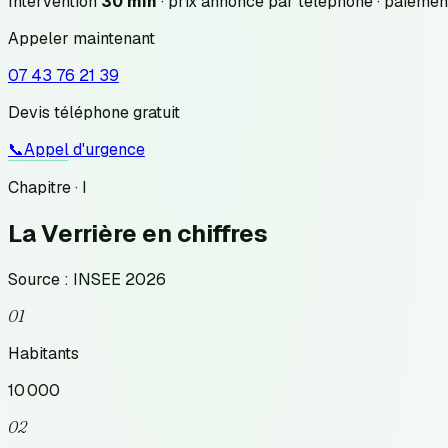
Intervention
30 min
· prix annoncé
par téléphone
· paiemen
Appeler maintenant
07 43 76 21 39
Devis téléphone gratuit
📞
Appel d'urgence
Chapitre · I
La Verrière
en chiffres
Source : INSEE 2026
01
Habitants
10 000
02