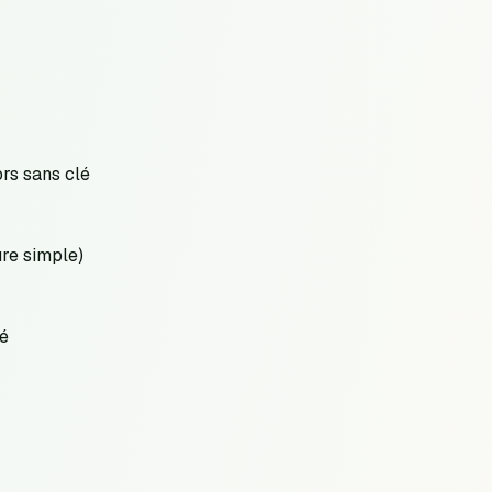
ors sans clé
re simple)
lé