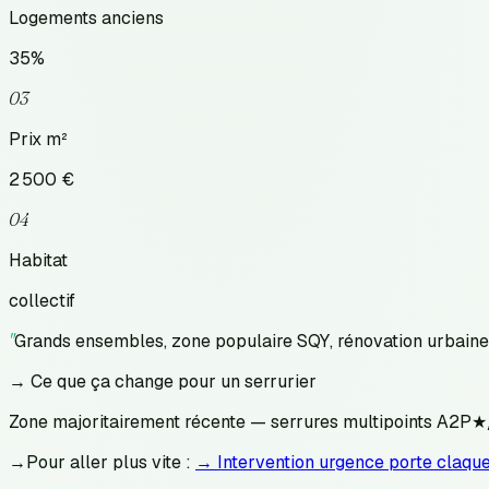
Logements anciens
35
%
03
Prix m²
2 500
€
04
Habitat
collectif
"
Grands ensembles, zone populaire SQY, rénovation urbaine,
→ Ce que ça change pour un serrurier
Zone majoritairement récente — serrures multipoints A2P★/
→
Pour aller plus vite :
→ Intervention urgence porte claque