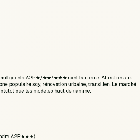
s multipoints A2P★/★★/★★★ sont la norme. Attention aux
zone populaire sqy, rénovation urbaine, transilien. Le marché
) plutôt que les modèles haut de gamme.
ylindre A2P★★★).