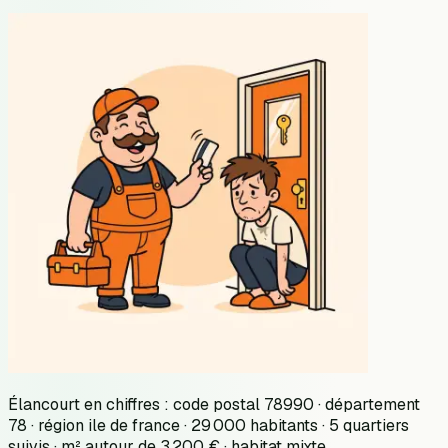
Élancourt en chiffres : code postal 78990 · département
78 · région ile de france · 29 000 habitants · 5 quartiers
suivis · m² autour de 3 200 € · habitat mixte.