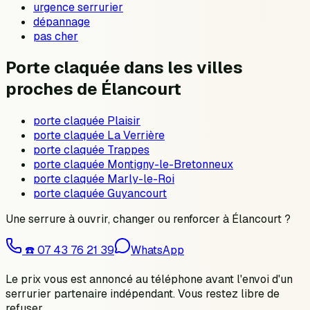
urgence serrurier
dépannage
pas cher
Porte claquée dans les villes
proches de Élancourt
porte claquée Plaisir
porte claquée La Verrière
porte claquée Trappes
porte claquée Montigny-le-Bretonneux
porte claquée Marly-le-Roi
porte claquée Guyancourt
Une serrure à ouvrir, changer ou renforcer à
Élancourt
?
☎️
07 43 76 21 39
WhatsApp
Le prix vous est annoncé au téléphone avant l'envoi d'un
serrurier partenaire indépendant. Vous restez libre de
refuser.