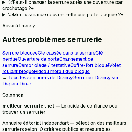
04
Faut-il changer la serrure après une ouverture par
crochetage ?
+
05
Mon assurance couvre-t-elle une porte claquée ?
+
Aussi à
Drancy
Autres problèmes
serrurerie
Serrure bloquée
Clé cassée dans la serrure
Clé
perdue
Ouverture de porte
Changement de
serrure
Cambriolage / tentative
Coffre-fort bloqué
Volet
roulant bloqué
Rideau métallique bloqué
→
Tous les serruriers de
Drancy
·
Serrurier
Drancy
sur
DepannDirect
Colophon
meilleur-serrurier.net
— Le guide de confiance pour
trouver un serrurier
Annuaire éditorial indépendant — sélection des meilleurs
serruriers selon 10 critères publics et mesurables.