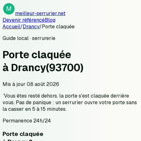
meilleur-serrurier.net
Devenir référencé
Blog
Accueil
/
Drancy
/
Porte claquée
Guide local · serrurerie
Porte claquée
à
Drancy
(
93700
)
Mis à jour
08 août 2026
"
Vous êtes resté dehors, la porte s'est claquée derrière
vous. Pas de panique : un serrurier ouvre votre porte sans
la casser en 5 à 15 minutes.
Permanence 24h/24
Porte claquée