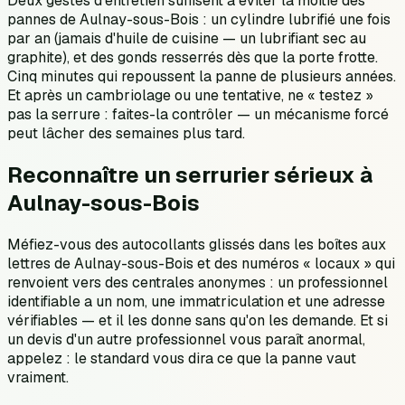
Deux gestes d'entretien suffisent à éviter la moitié des
pannes de Aulnay-sous-Bois : un cylindre lubrifié une fois
par an (jamais d'huile de cuisine — un lubrifiant sec au
graphite), et des gonds resserrés dès que la porte frotte.
Cinq minutes qui repoussent la panne de plusieurs années.
Et après un cambriolage ou une tentative, ne « testez »
pas la serrure : faites-la contrôler — un mécanisme forcé
peut lâcher des semaines plus tard.
Reconnaître un serrurier sérieux à
Aulnay-sous-Bois
Méfiez-vous des autocollants glissés dans les boîtes aux
lettres de Aulnay-sous-Bois et des numéros « locaux » qui
renvoient vers des centrales anonymes : un professionnel
identifiable a un nom, une immatriculation et une adresse
vérifiables — et il les donne sans qu'on les demande. Et si
un devis d'un autre professionnel vous paraît anormal,
appelez : le standard vous dira ce que la panne vaut
vraiment.