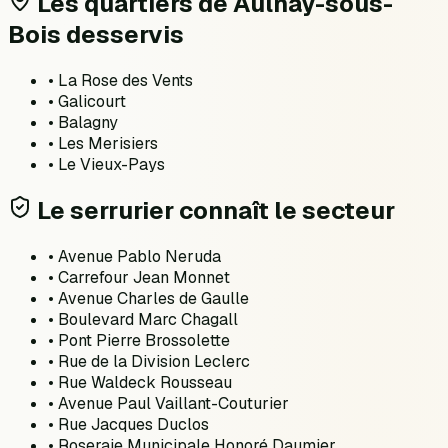
Les quartiers de
Aulnay-sous-
Bois
desservis
•
La Rose des Vents
•
Galicourt
•
Balagny
•
Les Merisiers
•
Le Vieux-Pays
Le serrurier connaît le secteur
•
Avenue Pablo Neruda
•
Carrefour Jean Monnet
•
Avenue Charles de Gaulle
•
Boulevard Marc Chagall
•
Pont Pierre Brossolette
•
Rue de la Division Leclerc
•
Rue Waldeck Rousseau
•
Avenue Paul Vaillant-Couturier
•
Rue Jacques Duclos
•
Roseraie Municipale Honoré Daumier