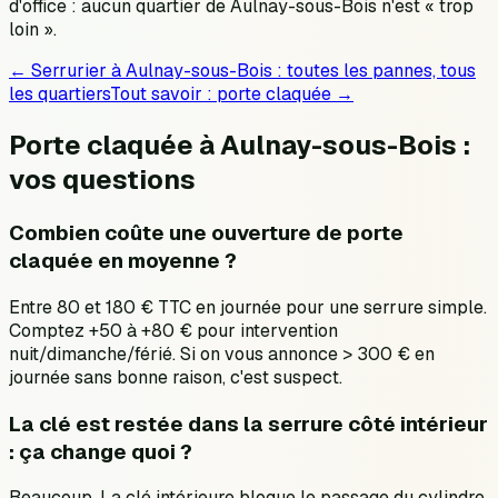
d'office : aucun quartier de Aulnay-sous-Bois n'est « trop
loin ».
← Serrurier à
Aulnay-sous-Bois
: toutes les pannes, tous
les quartiers
Tout savoir :
porte claquée
→
Porte claquée à Aulnay-sous-Bois :
vos questions
Combien coûte une ouverture de porte
claquée en moyenne ?
Entre 80 et 180 € TTC en journée pour une serrure simple.
Comptez +50 à +80 € pour intervention
nuit/dimanche/férié. Si on vous annonce > 300 € en
journée sans bonne raison, c'est suspect.
La clé est restée dans la serrure côté intérieur
: ça change quoi ?
Beaucoup. La clé intérieure bloque le passage du cylindre