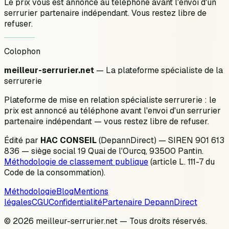
Le prix vous est annoncé au téléphone avant l'envoi d'un
serrurier partenaire indépendant. Vous restez libre de
refuser.
Colophon
meilleur-serrurier.net
— La plateforme spécialiste de la
serrurerie
Plateforme de mise en relation spécialiste serrurerie : le
prix est annoncé au téléphone avant l'envoi d'un serrurier
partenaire indépendant — vous restez libre de refuser.
Édité par
HAC CONSEIL
(DepannDirect) — SIREN 901 613
836 — siège social 19 Quai de l'Ourcq, 93500 Pantin.
Méthodologie de classement publique
(article L. 111-7 du
Code de la consommation).
Méthodologie
Blog
Mentions
légales
CGU
Confidentialité
Partenaire DepannDirect
© 2026 meilleur-serrurier.net — Tous droits réservés.