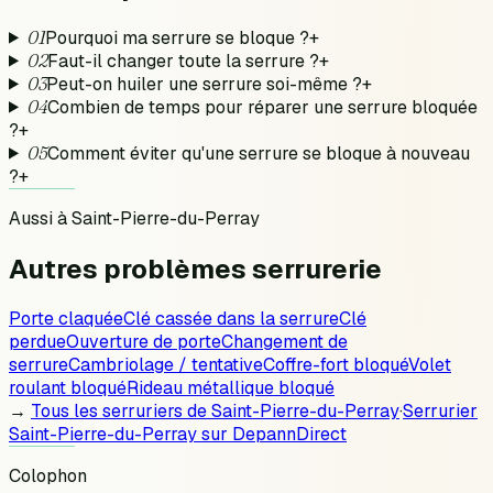
01
Pourquoi ma serrure se bloque ?
+
02
Faut-il changer toute la serrure ?
+
03
Peut-on huiler une serrure soi-même ?
+
04
Combien de temps pour réparer une serrure bloquée
?
+
05
Comment éviter qu'une serrure se bloque à nouveau
?
+
Aussi à
Saint-Pierre-du-Perray
Autres problèmes
serrurerie
Porte claquée
Clé cassée dans la serrure
Clé
perdue
Ouverture de porte
Changement de
serrure
Cambriolage / tentative
Coffre-fort bloqué
Volet
roulant bloqué
Rideau métallique bloqué
→
Tous les serruriers de
Saint-Pierre-du-Perray
·
Serrurier
Saint-Pierre-du-Perray
sur DepannDirect
Colophon