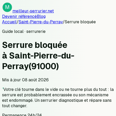
meilleur-serrurier.net
Devenir référencé
Blog
Accueil
/
Saint-Pierre-du-Perray
/
Serrure bloquée
Guide local · serrurerie
Serrure bloquée
à
Saint-Pierre-du-
Perray
(
91000
)
Mis à jour
08 août 2026
"
Votre clé tourne dans le vide ou ne tourne plus du tout : la
serrure est probablement encrassée ou son mécanisme
est endommagé. Un serrurier diagnostique et répare sans
tout changer.
Permanence 24h/24