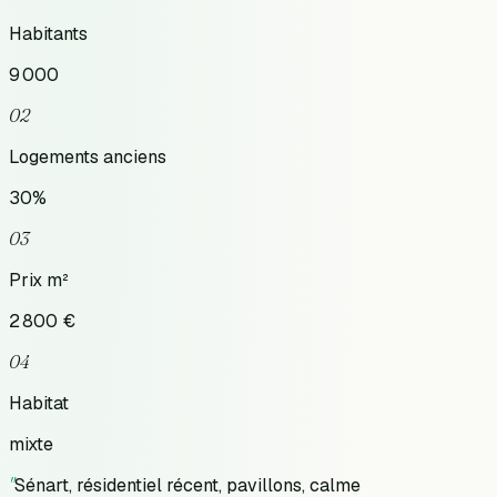
Habitants
9 000
02
Logements anciens
30
%
03
Prix m²
2 800
€
04
Habitat
mixte
"
Sénart, résidentiel récent, pavillons, calme