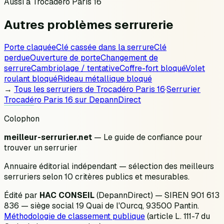
Aussi à
Trocadéro Paris 16
Autres problèmes
serrurerie
Porte claquée
Clé cassée dans la serrure
Clé
perdue
Ouverture de porte
Changement de
serrure
Cambriolage / tentative
Coffre-fort bloqué
Volet
roulant bloqué
Rideau métallique bloqué
→
Tous les serruriers de
Trocadéro Paris 16
·
Serrurier
Trocadéro Paris 16
sur DepannDirect
Colophon
meilleur-serrurier.net
— Le guide de confiance pour
trouver un serrurier
Annuaire éditorial indépendant — sélection des meilleurs
serruriers selon 10 critères publics et mesurables.
Édité par
HAC CONSEIL
(DepannDirect) — SIREN 901 613
836 — siège social 19 Quai de l'Ourcq, 93500 Pantin.
Méthodologie de classement publique
(article L. 111-7 du