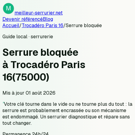
meilleur-serrurier.net
Devenir référencé
Blog
Accueil
/
Trocadéro Paris 16
/
Serrure bloquée
Guide local · serrurerie
Serrure bloquée
à
Trocadéro Paris
16
(
75000
)
Mis à jour
01 août 2026
"
Votre clé tourne dans le vide ou ne tourne plus du tout : la
serrure est probablement encrassée ou son mécanisme
est endommagé. Un serrurier diagnostique et répare sans
tout changer.
Permanence 24h/24