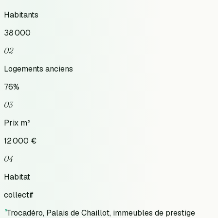
Habitants
38 000
02
Logements anciens
76
%
03
Prix m²
12 000
€
04
Habitat
collectif
"
Trocadéro, Palais de Chaillot, immeubles de prestige