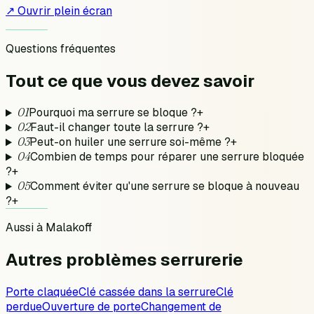
↗ Ouvrir plein écran
Questions fréquentes
Tout ce que vous devez
savoir
01
Pourquoi ma serrure se bloque ?
+
02
Faut-il changer toute la serrure ?
+
03
Peut-on huiler une serrure soi-même ?
+
04
Combien de temps pour réparer une serrure bloquée
?
+
05
Comment éviter qu'une serrure se bloque à nouveau
?
+
Aussi à
Malakoff
Autres problèmes
serrurerie
Porte claquée
Clé cassée dans la serrure
Clé
perdue
Ouverture de porte
Changement de