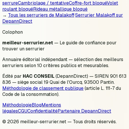
serrure
Cambriolage / tentative
Coffre-fort bloqué
Volet
roulant bloqué
Rideau métallique bloqué
→
Tous les serruriers de
Malakoff
·
Serrurier
Malakoff
sur
DepannDirect
Colophon
meilleur-serrurier.net
— Le guide de confiance pour
trouver un serrurier
Annuaire éditorial indépendant — sélection des meilleurs
serruriers selon 10 critères publics et mesurables.
Édité par
HAC CONSEIL
(DepannDirect) — SIREN 901 613
836 — siège social 19 Quai de l'Ourcq, 93500 Pantin.
Méthodologie de classement publique
(article L. 111-7 du
Code de la consommation).
Méthodologie
Blog
Mentions
légales
CGU
Confidentialité
Partenaire DepannDirect
© 2026 meilleur-serrurier.net — Tous droits réservés.