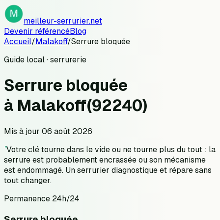
meilleur-serrurier.net
Devenir référencé
Blog
Accueil
/
Malakoff
/
Serrure bloquée
Guide local · serrurerie
Serrure bloquée
à
Malakoff
(
92240
)
Mis à jour
06 août 2026
"
Votre clé tourne dans le vide ou ne tourne plus du tout : la
serrure est probablement encrassée ou son mécanisme
est endommagé. Un serrurier diagnostique et répare sans
tout changer.
Permanence 24h/24
Serrure bloquée