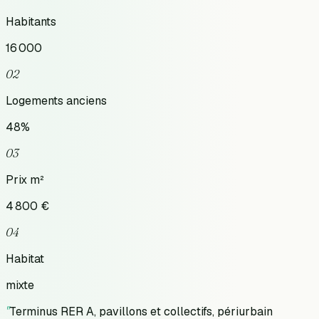
Habitants
16 000
02
Logements anciens
48
%
03
Prix m²
4 800
€
04
Habitat
mixte
"
Terminus RER A, pavillons et collectifs, périurbain