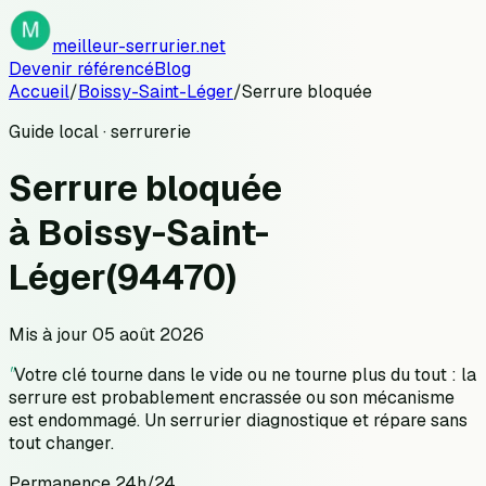
meilleur-serrurier.net
Devenir référencé
Blog
Accueil
/
Boissy-Saint-Léger
/
Serrure bloquée
Guide local · serrurerie
Serrure bloquée
à
Boissy-Saint-
Léger
(
94470
)
Mis à jour
05 août 2026
"
Votre clé tourne dans le vide ou ne tourne plus du tout : la
serrure est probablement encrassée ou son mécanisme
est endommagé. Un serrurier diagnostique et répare sans
tout changer.
Permanence 24h/24