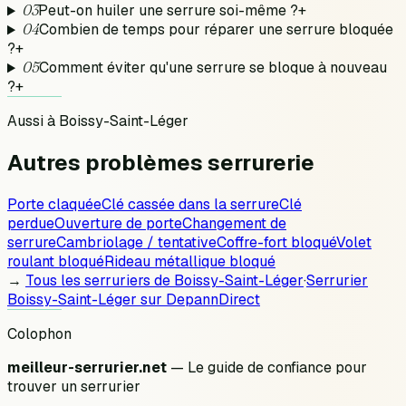
03
Peut-on huiler une serrure soi-même ?
+
04
Combien de temps pour réparer une serrure bloquée
?
+
05
Comment éviter qu'une serrure se bloque à nouveau
?
+
Aussi à
Boissy-Saint-Léger
Autres problèmes
serrurerie
Porte claquée
Clé cassée dans la serrure
Clé
perdue
Ouverture de porte
Changement de
serrure
Cambriolage / tentative
Coffre-fort bloqué
Volet
roulant bloqué
Rideau métallique bloqué
→
Tous les serruriers de
Boissy-Saint-Léger
·
Serrurier
Boissy-Saint-Léger
sur DepannDirect
Colophon
meilleur-serrurier.net
— Le guide de confiance pour
trouver un serrurier