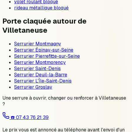
volet roulant bloqué
rideau métallique bloqué
Porte claquée autour de
Villetaneuse
Serrurier
Montmagny
Serrurier
Épinay-sur-Seine
Serrurier
Pierrefitte-sur-Seine
Serrurier
Montmorency
Serrurier
Saint-Denis
Serrurier
Deuil-la-Barre
Serrurier
L'Île-Saint-Denis
Serrurier
Groslay
Une serrure à ouvrir, changer ou renforcer à
Villetaneuse
?
☎️
07 43 76 21 39
Le prix vous est annoncé au téléphone avant l'envoi d'un