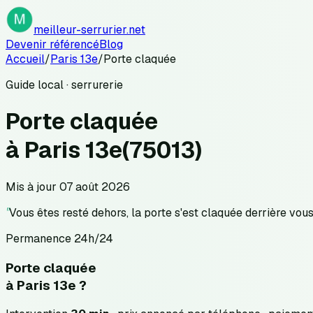
meilleur-serrurier.net
Devenir référencé
Blog
Accueil
/
Paris 13e
/
Porte claquée
Guide local · serrurerie
Porte claquée
à
Paris 13e
(
75013
)
Mis à jour
07 août 2026
"
Vous êtes resté dehors, la porte s'est claquée derrière vous
Permanence 24h/24
Porte claquée
à
Paris 13e
?