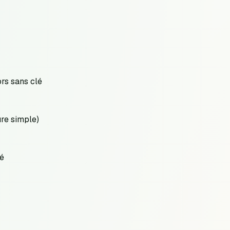
ors sans clé
re simple)
lé