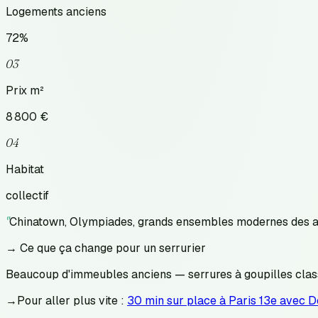
Logements anciens
72
%
03
Prix m²
8 800
€
04
Habitat
collectif
"
Chinatown, Olympiades, grands ensembles modernes des an
→ Ce que ça change pour un serrurier
Beaucoup d'immeubles anciens — serrures à goupilles classi
→
Pour aller plus vite :
30 min sur place à Paris 13e avec 