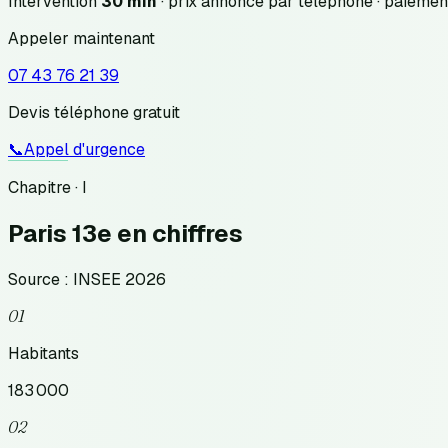
Intervention
30 min
· prix annoncé
par téléphone
· paiemen
Appeler maintenant
07 43 76 21 39
Devis téléphone gratuit
📞
Appel d'urgence
Chapitre · I
Paris 13e
en chiffres
Source : INSEE 2026
01
Habitants
183 000
02