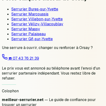
Serrurier
Bures-sur-Yvette
Serrurier
Marcoussis
Serrurier
Villebon-sur-Yvette
Serrurier
Vélizy-Villacoublay
Serrurier
Massy
Serrurier
Palaiseau
Serrurier
Gif-sur-Yvette
Une serrure à ouvrir, changer ou renforcer à
Orsay
?
☎️
07 43 76 21 39
Le prix vous est annoncé au téléphone avant l'envoi d'un
serrurier partenaire indépendant. Vous restez libre de
refuser.
Colophon
meilleur-serrurier.net
— Le guide de confiance pour
trouver un serrurier