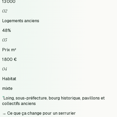
13 000
02
Logements anciens
48
%
03
Prix m²
1 800
€
04
Habitat
mixte
"
Loing, sous-préfecture, bourg historique, pavillons et
collectifs anciens
→ Ce que ça change pour un serrurier