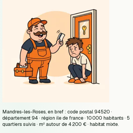
Mandres-les-Roses, en bref : code postal 94520 ·
département 94 · région ile de france · 10 000 habitants · 5
quartiers suivis · m² autour de 4 200 € · habitat mixte.