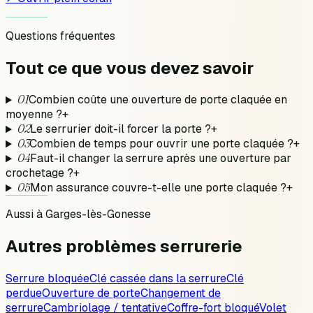
Questions fréquentes
Tout ce que vous devez
savoir
01
Combien coûte une ouverture de porte claquée en
moyenne ?
+
02
Le serrurier doit-il forcer la porte ?
+
03
Combien de temps pour ouvrir une porte claquée ?
+
04
Faut-il changer la serrure après une ouverture par
crochetage ?
+
05
Mon assurance couvre-t-elle une porte claquée ?
+
Aussi à
Garges-lès-Gonesse
Autres problèmes
serrurerie
Serrure bloquée
Clé cassée dans la serrure
Clé
perdue
Ouverture de porte
Changement de
serrure
Cambriolage / tentative
Coffre-fort bloqué
Volet