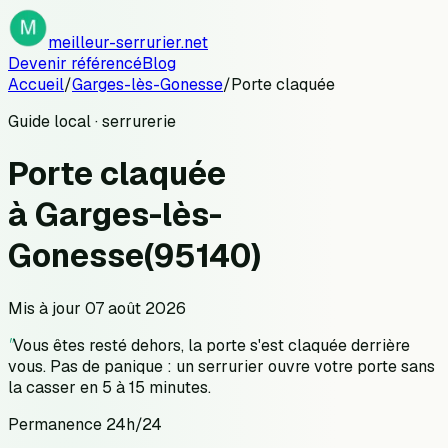
meilleur-serrurier.net
Devenir référencé
Blog
Accueil
/
Garges-lès-Gonesse
/
Porte claquée
Guide local · serrurerie
Porte claquée
à
Garges-lès-
Gonesse
(
95140
)
Mis à jour
07 août 2026
"
Vous êtes resté dehors, la porte s'est claquée derrière
vous. Pas de panique : un serrurier ouvre votre porte sans
la casser en 5 à 15 minutes.
Permanence 24h/24