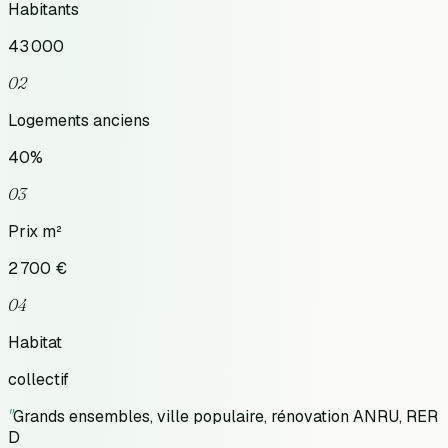
Habitants
43 000
02
Logements anciens
40
%
03
Prix m²
2 700
€
04
Habitat
collectif
"
Grands ensembles, ville populaire, rénovation ANRU, RER
D