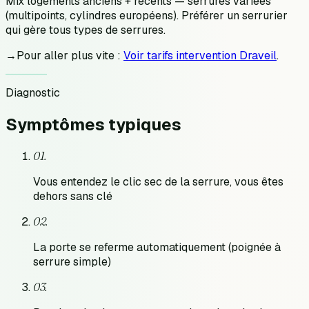
Mix logements anciens + récents — serrures variées
(multipoints, cylindres européens). Préférer un serrurier
qui gère tous types de serrures.
→
Pour aller plus vite :
Voir tarifs intervention Draveil
.
Diagnostic
Symptômes
typiques
0
1
.
Vous entendez le clic sec de la serrure, vous êtes
dehors sans clé
0
2
.
La porte se referme automatiquement (poignée à
serrure simple)
0
3
.