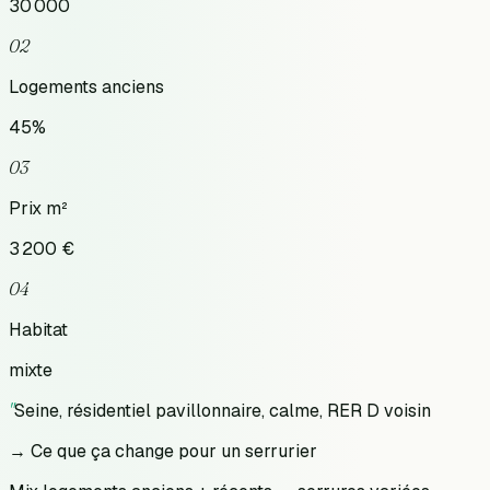
30 000
02
Logements anciens
45
%
03
Prix m²
3 200
€
04
Habitat
mixte
"
Seine, résidentiel pavillonnaire, calme, RER D voisin
→ Ce que ça change pour un serrurier