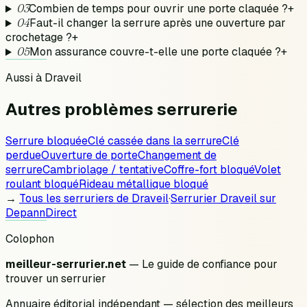
03
Combien de temps pour ouvrir une porte claquée ?
+
04
Faut-il changer la serrure après une ouverture par
crochetage ?
+
05
Mon assurance couvre-t-elle une porte claquée ?
+
Aussi à
Draveil
Autres problèmes
serrurerie
Serrure bloquée
Clé cassée dans la serrure
Clé
perdue
Ouverture de porte
Changement de
serrure
Cambriolage / tentative
Coffre-fort bloqué
Volet
roulant bloqué
Rideau métallique bloqué
→
Tous les serruriers de
Draveil
·
Serrurier
Draveil
sur
DepannDirect
Colophon
meilleur-serrurier.net
— Le guide de confiance pour
trouver un serrurier
Annuaire éditorial indépendant — sélection des meilleurs