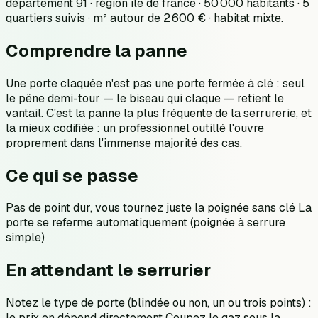
département 91 · région ile de france · 50 000 habitants · 5
quartiers suivis · m² autour de 2 600 € · habitat mixte.
Comprendre la panne
Une porte claquée n'est pas une porte fermée à clé : seul
le pêne demi-tour — le biseau qui claque — retient le
vantail. C'est la panne la plus fréquente de la serrurerie, et
la mieux codifiée : un professionnel outillé l'ouvre
proprement dans l'immense majorité des cas.
Ce qui se passe
Pas de point dur, vous tournez juste la poignée sans clé La
porte se referme automatiquement (poignée à serrure
simple)
En attendant le serrurier
Notez le type de porte (blindée ou non, un ou trois points) :
le prix en dépend directement Coupez le gaz sous la