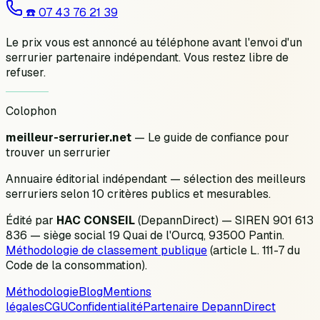
☎️
07 43 76 21 39
Le prix vous est annoncé au téléphone avant l'envoi d'un
serrurier partenaire indépendant. Vous restez libre de
refuser.
Colophon
meilleur-serrurier.net
— Le guide de confiance pour
trouver un serrurier
Annuaire éditorial indépendant — sélection des meilleurs
serruriers selon 10 critères publics et mesurables.
Édité par
HAC CONSEIL
(DepannDirect) — SIREN 901 613
836 — siège social 19 Quai de l'Ourcq, 93500 Pantin.
Méthodologie de classement publique
(article L. 111-7 du
Code de la consommation).
Méthodologie
Blog
Mentions
légales
CGU
Confidentialité
Partenaire DepannDirect