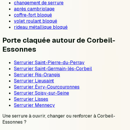
changement de serrure
après cambriolage
coffre-fort bloqué
volet roulant bloqué
rideau métallique bloqué
Porte claquée autour de Corbeil-
Essonnes
Serrurier
Saint-Pierre-du-Perray
Serrurier
Saint-Germain-lès-Corbeil
Serrurier
Ris-Orangis
Serrurier
Lieusaint
Serrurier
Évry-Courcouronnes
Serrurier
Soisy-sur-Seine
Serrurier
Lisses
Serrurier
Mennecy
Une serrure à ouvrir, changer ou renforcer à
Corbeil-
Essonnes
?