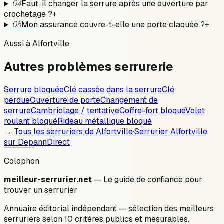
04
Faut-il changer la serrure après une ouverture par
crochetage ?
+
05
Mon assurance couvre-t-elle une porte claquée ?
+
Aussi à
Alfortville
Autres problèmes
serrurerie
Serrure bloquée
Clé cassée dans la serrure
Clé
perdue
Ouverture de porte
Changement de
serrure
Cambriolage / tentative
Coffre-fort bloqué
Volet
roulant bloqué
Rideau métallique bloqué
→
Tous les serruriers de
Alfortville
·
Serrurier
Alfortville
sur DepannDirect
Colophon
meilleur-serrurier.net
— Le guide de confiance pour
trouver un serrurier
Annuaire éditorial indépendant — sélection des meilleurs
serruriers selon 10 critères publics et mesurables.