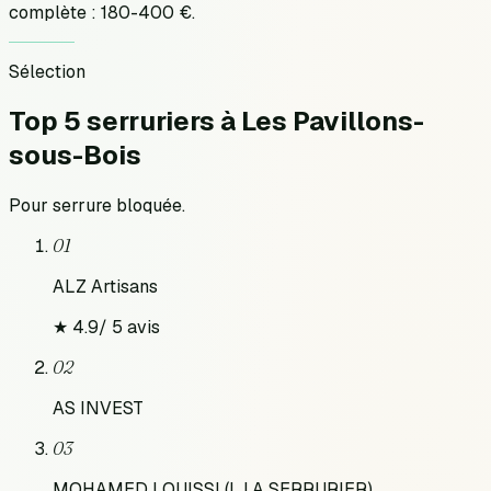
complète : 180-400 €.
Sélection
Top 5 serruriers
à
Les Pavillons-
sous-Bois
Pour
serrure bloquée
.
01
ALZ Artisans
★
4.9
/
5
avis
02
AS INVEST
03
MOHAMED LOUISSI (L.I.A SERRURIER)