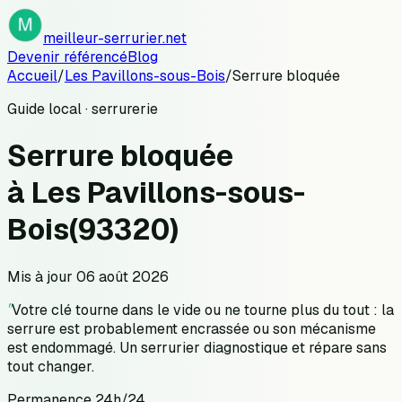
meilleur-serrurier.net
Devenir référencé
Blog
Accueil
/
Les Pavillons-sous-Bois
/
Serrure bloquée
Guide local · serrurerie
Serrure bloquée
à
Les Pavillons-sous-
Bois
(
93320
)
Mis à jour
06 août 2026
"
Votre clé tourne dans le vide ou ne tourne plus du tout : la
serrure est probablement encrassée ou son mécanisme
est endommagé. Un serrurier diagnostique et répare sans
tout changer.
Permanence 24h/24