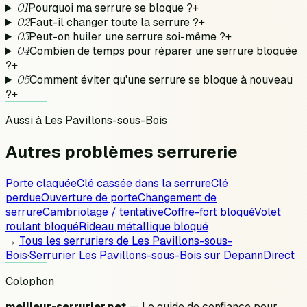
01
Pourquoi ma serrure se bloque ?
+
02
Faut-il changer toute la serrure ?
+
03
Peut-on huiler une serrure soi-même ?
+
04
Combien de temps pour réparer une serrure bloquée
?
+
05
Comment éviter qu'une serrure se bloque à nouveau
?
+
Aussi à
Les Pavillons-sous-Bois
Autres problèmes
serrurerie
Porte claquée
Clé cassée dans la serrure
Clé
perdue
Ouverture de porte
Changement de
serrure
Cambriolage / tentative
Coffre-fort bloqué
Volet
roulant bloqué
Rideau métallique bloqué
→
Tous les serruriers de
Les Pavillons-sous-
Bois
·
Serrurier
Les Pavillons-sous-Bois
sur DepannDirect
Colophon
meilleur-serrurier.net
— Le guide de confiance pour